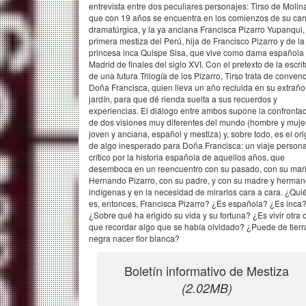
entrevista entre dos peculiares personajes: Tirso de Molin
que con 19 años se encuentra en los comienzos de su car
dramatúrgica, y la ya anciana Francisca Pizarro Yupanqui,
primera mestiza del Perú, hija de Francisco Pizarro y de la
princesa inca Quispe Sisa, que vive como dama española 
Madrid de finales del siglo XVI. Con el pretexto de la escri
de una futura Trilogía de los Pizarro, Tirso trata de conven
Doña Francisca, quien lleva un año recluida en su extraño
jardín, para que dé rienda suelta a sus recuerdos y
experiencias. El diálogo entre ambos supone la confronta
de dos visiones muy diferentes del mundo (hombre y mujer
joven y anciana, español y mestiza) y, sobre todo, es el or
de algo inesperado para Doña Francisca: un viaje persona
crítico por la historia española de aquellos años, que
desemboca en un reencuentro con su pasado, con su mar
Hernando Pizarro, con su padre, y con su madre y herma
indígenas y en la necesidad de mirarlos cara a cara. ¿Qui
es, entonces, Francisca Pizarro? ¿Es española? ¿Es inca
¿Sobre qué ha erigido su vida y su fortuna? ¿Es vivir otra 
que recordar algo que se había olvidado? ¿Puede de tierr
negra nacer flor blanca?
Boletín informativo de Mestiza
(2.02MB)