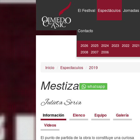
El Festival
Espectáculos
Jornadas
Pasar
al
Contacto
contenido
principal
2026
2025
2024
2023
2022
2021
2008
2007
2006
Inicio
Espectaculos
2019
Mestiza
Julieta Soria
Contenido
Información
(solapa
Elenco
Equipo
Galería
activa)
Videos
El punto de partida de la obra lo constituye una curiosa