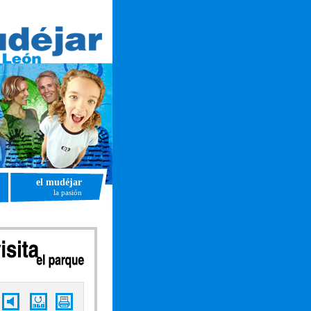
el mudéjar
la pasión