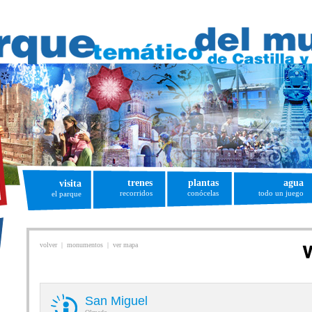
agua
trenes
visita
plantas
todo un juego
recorridos
el parque
conócelas
volver
|
monumentos
|
ver mapa
San Miguel