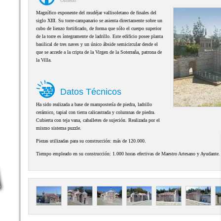
Olmedo
Magnífico exponente del mudéjar vallisoletano de finales del
siglo XIII. Su torre-campanario se asienta directamente sobre un
cubo de lienzo fortificado, de forma que sólo el cuerpo superior
de la torre es íntegramente de ladrillo. Este edificio posee planta
basilical de tres naves y un único ábside semicircular desde el
que se accede a la cripta de la Virgen de la Soterraña, patrona de
la Villa.
Datos Técnicos
Ha sido realizada a base de mampostería de piedra, ladrillo
cerámico, tapial con tierra calicastrada y columnas de piedra.
Cubierta con teja vana, caballetes de sujeción. Realizada por el
mismo sistema puzzle.
Piezas utilizadas para su construcción: más de 120.000.
Tiempo empleado en su construcción: 1.000 horas efectivas de Maestro Artesano y Ayudante.