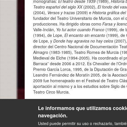
monografías:
El teatro desde 1939
(1989),
Historia 
Teatro español del siglo XX
(2002),
El fondo del vas
(2004),
Versos y trazas
(2009) e
Historia gráfica del
fundador del Teatro Universitario de Murcia, con el 
producciones. Ha dirigido obras como
Farsa y licenc
Valle-Inclán,
Yo fui actor cuando Franco
(1999), de 
(1994), de Lope,
El encanto sin encanto
(1999), de 
de Lope, y
Donde hay agravios no hay celos
(2007),
director del Centro Nacional de Documentación Teat
Almagro (1983-1985), Teatro Romea de Murcia (1983
Medieval de Elche (1994-2005). Ha coordinado el p
Barraca” desde 2006 a 2012. Es Chevalier de l'Ordre
Premio García Lorca, 1995, de la Diputación de Gra
Leandro Fernández de Moratín 2005, de la Asociaci
2009 fue homenajeado en el Festival de Teatro Clás
aportación al mismo y a los estudios sobre Siglo de O
Teatro Circo Murcia.
Le informamos que utilizamos cookie
navegación.
Usted puede permitir su uso o rechazarlo, tambi