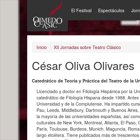
El Festival
Espectáculos
Jor
Pasar
al
contenido
principal
Inicio
XII Jornadas sobre Teatro Clásico
César Oliva Olivares
Catedrático de Teoría y Práctica del Teatro de la 
Licenciado y doctor en Filología Hispánica por la U
catedrático de Filología Hispana desde 1988. Antes 
Universidad y de la Complutense. Ha impartido curs
Pau, Leeds, Middlebury, Dartmouth y Buenos Aires,
la mayoría de las universidades españolas, así como
culturales de New York, Montreal, Atlanta, El Paso,
París, Toulouse, Burdeos, Munich, Maguncia, Roma,
largo etcétera. Tiene publicados más de trescientos t