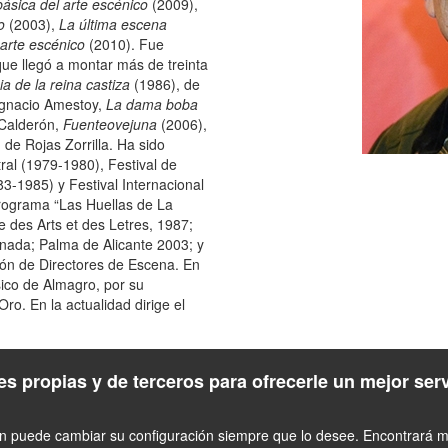
básica del arte escénico
(2009),
o
(2003),
La última escena
 arte escénico
(2010). Fue
que llegó a montar más de treinta
ia de la reina castiza
(1986), de
Ignacio Amestoy,
La dama boba
Calderón,
Fuenteovejuna
(2006),
 de Rojas Zorrilla. Ha sido
ral (1979-1980), Festival de
-1985) y Festival Internacional
rograma “Las Huellas de La
 des Arts et des Letres, 1987;
nada; Palma de Alicante 2003; y
ón de Directores de Escena. En
ico de Almagro, por su
ro. En la actualidad dirige el
s propias y de terceros para ofrecerle un mejor ser
én puede cambiar su configuración siempre que lo desee. Encontrará má