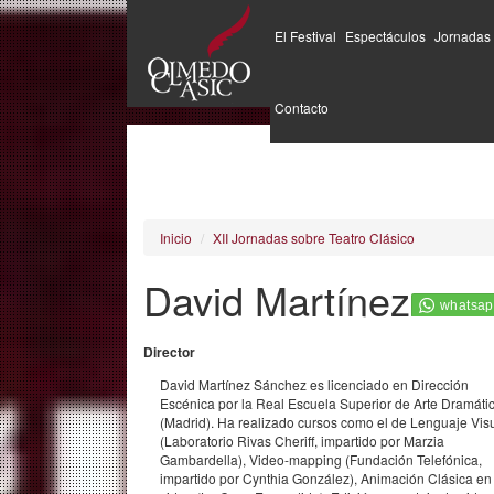
El Festival
Espectáculos
Jornadas
Pasar
al
Contacto
contenido
principal
Inicio
XII Jornadas sobre Teatro Clásico
David Martínez
Director
David Martínez Sánchez es licenciado en Dirección
Escénica por la Real Escuela Superior de Arte Dramáti
(Madrid). Ha realizado cursos como el de Lenguaje Vis
(Laboratorio Rivas Cheriff, impartido por Marzia
Gambardella), Video-mapping (Fundación Telefónica,
impartido por Cynthia González), Animación Clásica en