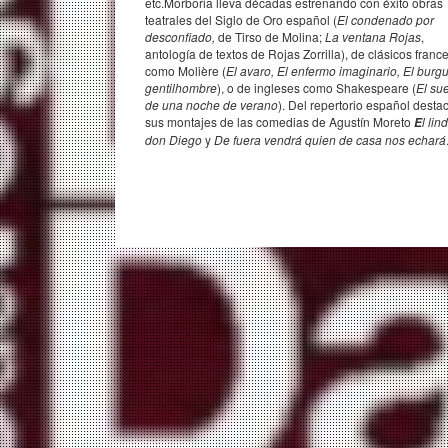
etc.Morboria lleva décadas estrenando con éxito obras
teatrales del Siglo de Oro español (
El condenado por
desconfiado,
de Tirso de Molina;
La ventana Rojas
,
antología de textos de Rojas Zorrilla), de clásicos franc
como Molière (
El avaro, El enfermo imaginario, El burg
gentilhombre
), o de ingleses como Shakespeare (
El su
de una noche de verano
). Del repertorio español desta
sus montajes de las comedias de Agustín Moreto
l lin
E
don Diego
y
De fuera vendrá quien de casa nos echará