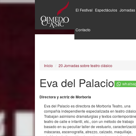
El Festival
Espectáculos
Jornadas
Pasar
al
Contacto
contenido
principal
Inicio
20 Jornadas sobre teatro clásico
Eva del Palacio
Directora y actriz de Morboria
Eva del Palacio es directora de Morboria Teatro, una
compañía independiente especializada en teatro clásic
Trabajan asimismo dramaturgias y textos contemporáne
teatro de calle e infantil, etc., con un método de trabajo
basado en su peculiar taller de vestuario, caracterizació
máscaras, escenografía, atrezzo, calzado, maquillaje,