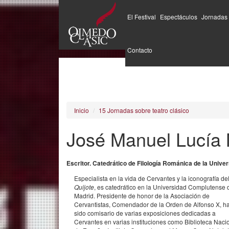
El Festival
Espectáculos
Jornadas
Pasar
al
Contacto
contenido
principal
Inicio
15 Jornadas sobre teatro clásico
José Manuel Lucía
Escritor. Catedrático de Filología Románica de la Univ
Especialista en la vida de Cervantes y la iconografía de
Quijote
, es catedrático en la Universidad Complutense 
Madrid. Presidente de honor de la Asociación de
Cervantistas, Comendador de la Orden de Alfonso X, h
sido comisario de varias exposiciones dedicadas a
Cervantes en varias instituciones como Biblioteca Naci