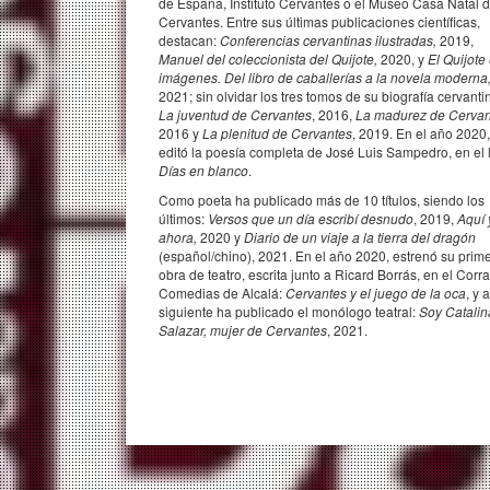
de España, Instituto Cervantes o el Museo Casa Natal 
Cervantes. Entre sus últimas publicaciones científicas,
destacan:
Conferencias cervantinas ilustradas,
2019,
Manuel del coleccionista del Quijote,
2020, y
El Quijote
imágenes. Del libro de caballerías a la novela moderna
2021; sin olvidar los tres tomos de su biografía cervanti
La juventud de Cervantes
, 2016,
La madurez de Cervan
2016 y
La plenitud de Cervantes
, 2019. En el año 2020,
editó la poesía completa de José Luis Sampedro, en el l
Días en blanco
.
Como poeta ha publicado más de 10 títulos, siendo los
últimos:
Versos que un día escribí desnudo
, 2019,
Aquí 
ahora,
2020 y
Diario de un viaje a la tierra del dragón
(español/chino), 2021. En el año 2020, estrenó su prim
obra de teatro, escrita junto a Ricard Borrás, en el Corra
Comedias de Alcalá:
Cervantes y el juego de la oca
, y 
siguiente ha publicado el monólogo teatral:
Soy Catalin
Salazar, mujer de Cervantes
, 2021.