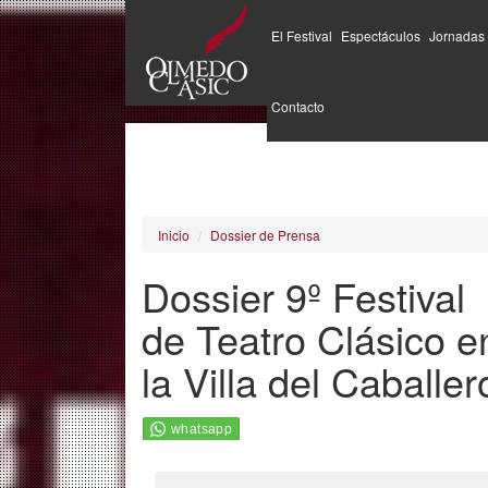
El Festival
Espectáculos
Jornadas
Pasar
al
Contacto
contenido
principal
Inicio
Dossier de Prensa
Dossier 9º Festival
de Teatro Clásico e
la Villa del Caballer