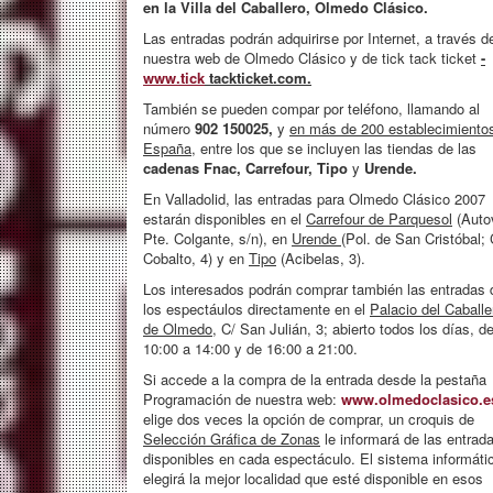
en la Villa del Caballero, Olmedo Clásico.
Las entradas podrán adquirirse por Internet, a través d
nuestra web de Olmedo Clásico y de tick tack ticket
-
www.tick
tackticket.com.
También se pueden compar por teléfono, llamando al
número
902 150025,
y
en más de 200 establecimiento
España,
entre los que se incluyen las tiendas de las
cadenas Fnac, Carrefour, Tipo
y
Urende.
En Valladolid, las entradas para Olmedo Clásico 2007
estarán disponibles en el
Carrefour de Parquesol
(Auto
Pte. Colgante, s/n), en
Urende (
Pol. de San Cristóbal; 
Cobalto, 4) y en
Tipo
(Acibelas, 3).
Los interesados podrán comprar también las entradas 
los espectáulos directamente en el
Palacio del Caballe
de Olmedo,
C/ San Julián, 3; abierto todos los días, d
10:00 a 14:00 y de 16:00 a 21:00.
Si accede a la compra de la entrada desde la pestaña
Programación de nuestra web:
www.olmedoclasico.e
elige dos veces la opción de comprar, un croquis de
Selección Gráfica de Zonas
le informará de las entrad
disponibles en cada espectáculo. El sistema informáti
elegirá la mejor localidad que esté disponible en esos