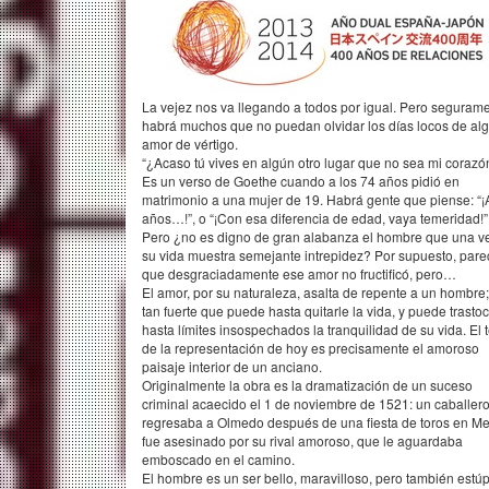
La vejez nos va llegando a todos por igual. Pero seguram
habrá muchos que no puedan olvidar los días locos de al
amor de vértigo.
“¿Acaso tú vives en algún otro lugar que no sea mi corazó
Es un verso de Goethe cuando a los 74 años pidió en
matrimonio a una mujer de 19. Habrá gente que piense: “¡
años…!”, o “¡Con esa diferencia de edad, vaya temeridad!”
Pero ¿no es digno de gran alabanza el hombre que una v
su vida muestra semejante intrepidez? Por supuesto, pare
que desgraciadamente ese amor no fructificó, pero…
El amor, por su naturaleza, asalta de repente a un hombre;
tan fuerte que puede hasta quitarle la vida, y puede trasto
hasta límites insospechados la tranquilidad de su vida. El
de la representación de hoy es precisamente el amoroso
paisaje interior de un anciano.
Originalmente la obra es la dramatización de un suceso
criminal acaecido el 1 de noviembre de 1521: un caballer
regresaba a Olmedo después de una fiesta de toros en M
fue asesinado por su rival amoroso, que le aguardaba
emboscado en el camino.
El hombre es un ser bello, maravilloso, pero también estúp