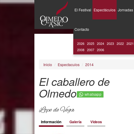
El Festival
Espectáculos
Jornadas
Pasar
al
Contacto
contenido
principal
2026
2025
2024
2023
2022
2021
2008
2007
2006
Inicio
Espectaculos
2014
El caballero de
Olmedo
Lope de Vega
Contenido
Información
(solapa
Galería
Videos
activa)