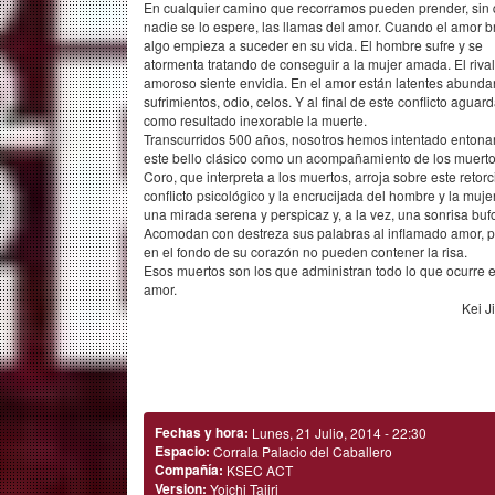
En cualquier camino que recorramos pueden prender, sin
nadie se lo espere, las llamas del amor. Cuando el amor b
algo empieza a suceder en su vida. El hombre sufre y se
atormenta tratando de conseguir a la mujer amada. El rival
amoroso siente envidia. En el amor están latentes abunda
sufrimientos, odio, celos. Y al final de este conflicto aguar
como resultado inexorable la muerte.
Transcurridos 500 años, nosotros hemos intentado entona
este bello clásico como un acompañamiento de los muerto
Coro, que interpreta a los muertos, arroja sobre este retor
conflicto psicológico y la encrucijada del hombre y la mujer
una mirada serena y perspicaz y, a la vez, una sonrisa buf
Acomodan con destreza sus palabras al inflamado amor, 
en el fondo de su corazón no pueden contener la risa.
Esos muertos son los que administran todo lo que ocurre e
amor.
Kei J
Fechas y hora:
Lunes, 21 Julio, 2014 - 22:30
Espacio:
Corrala Palacio del Caballero
Compañía:
KSEC ACT
Version:
Yoichi Tajiri