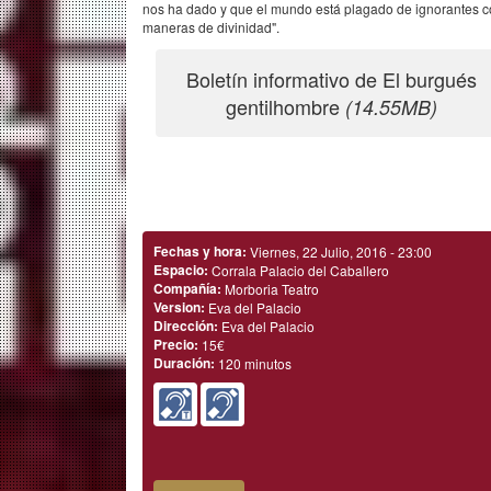
nos ha dado y que el mundo está plagado de ignorantes 
maneras de divinidad".
Boletín informativo de El burgués
gentilhombre
(14.55MB)
Fechas y hora:
Viernes, 22 Julio, 2016 - 23:00
Espacio:
Corrala Palacio del Caballero
Compañía:
Morboria Teatro
Version:
Eva del Palacio
Dirección:
Eva del Palacio
Precio:
15€
Duración:
120 minutos