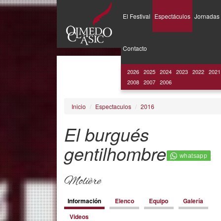
El Festival
Espectáculos
Jornadas
Pasar
al
Contacto
contenido
principal
2026
2025
2024
2023
2022
2021
2008
2007
2006
Inicio
Espectaculos
2016
El burgués
gentilhombre
Molière
Contenido
Información
(solapa
Elenco
Equipo
Galería
activa)
Videos