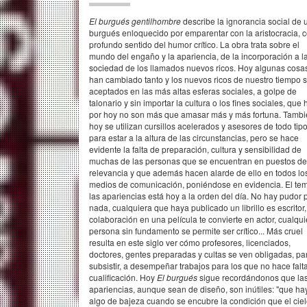
El burgués gentilhombre
describe la ignorancia social de 
burgués enloquecido por emparentar con la aristocracia, 
profundo sentido del humor crítico. La obra trata sobre el
mundo del engaño y la apariencia, de la incorporación a l
sociedad de los llamados nuevos ricos. Hoy algunas cosa
han cambiado tanto y los nuevos ricos de nuestro tiempo 
aceptados en las más altas esferas sociales, a golpe de
talonario y sin importar la cultura o los ﬁnes sociales, que 
por hoy no son más que amasar más y más fortuna. Tamb
hoy se utilizan cursillos acelerados y asesores de todo tip
para estar a la altura de las circunstancias, pero se hace
evidente la falta de preparación, cultura y sensibilidad de
muchas de las personas que se encuentran en puestos de
relevancia y que además hacen alarde de ello en todos lo
medios de comunicación, poniéndose en evidencia. El te
las apariencias está hoy a la orden del día. No hay pudor 
nada, cualquiera que haya publicado un librillo es escritor
colaboración en una película te convierte en actor, cualqui
persona sin fundamento se permite ser crítico... Más cruel
resulta en este siglo ver cómo profesores, licenciados,
doctores, gentes preparadas y cultas se ven obligadas, pa
subsistir, a desempeñar trabajos para los que no hace falt
cualiﬁcación. Hoy
El burgués
sigue recordándonos que la
apariencias, aunque sean de diseño, son inútiles: "que ha
algo de bajeza cuando se encubre la condición que el cie