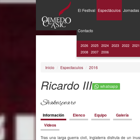
El Festival
Espectáculos
Jornadas
Pasar
al
Contacto
contenido
principal
2026
2025
2024
2023
2022
2021
2008
2007
2006
Inicio
Espectaculos
2016
Ricardo III
Shakespeare
Contenido
Información
(solapa
Elenco
Equipo
Galería
activa)
Videos
Tras una larga guerra civil, Inglaterra disfruta de un inu