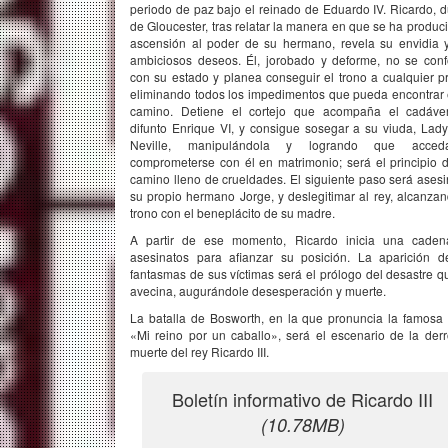
periodo de paz bajo el reinado de Eduardo IV. Ricardo, 
de Gloucester, tras relatar la manera en que se ha produci
ascensión al poder de su hermano, revela su envidia 
ambiciosos deseos. Él, jorobado y deforme, no se con
con su estado y planea conseguir el trono a cualquier pr
eliminando todos los impedimentos que pueda encontrar 
camino. Detiene el cortejo que acompaña el cadáve
difunto Enrique VI, y consigue sosegar a su viuda, Lad
Neville, manipulándola y logrando que acce
comprometerse con él en matrimonio; será el principio 
camino lleno de crueldades. El siguiente paso será asesi
su propio hermano Jorge, y deslegitimar al rey, alcanzan
trono con el beneplácito de su madre.
A partir de ese momento, Ricardo inicia una cade
asesinatos para aﬁanzar su posición. La aparición d
fantasmas de sus víctimas será el prólogo del desastre q
avecina, augurándole desesperación y muerte.
La batalla de Bosworth, en la que pronuncia la famosa 
«Mi reino por un caballo», será el escenario de la derr
muerte del rey Ricardo III.
Boletín informativo de Ricardo III
(10.78MB)