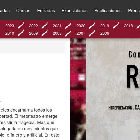
nadas
Cursos
Entradas
Exposiciones
Publicaciones
Prens
2023
2022
2021
2020
2019
2018
2010
2009
2008
2007
2006
pretes encarnan a todos los
bertad. El metateatro emerge
esistir la tragedia. Más que
desplegarla en movimientos que
, efímero y artificial. En este