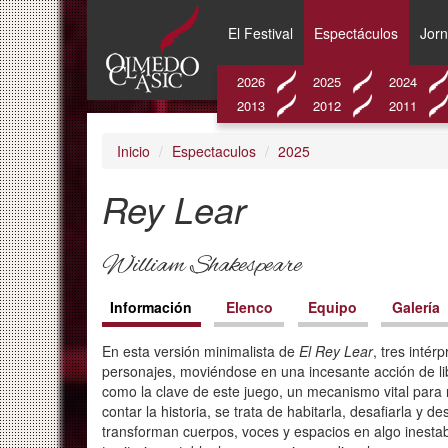
El Festival
Espectáculos
Jor
Pasar
2026
2025
2024
al
2013
2012
2011
contenido
principal
Inicio
Espectaculos
2025
Rey Lear
William Shakespeare
Contenido
Información
(solapa
Elenco
Equipo
Galería
activa)
En esta versión minimalista de
El Rey Lear
, tres intér
personajes, moviéndose en una incesante acción de li
como la clave de este juego, un mecanismo vital para r
contar la historia, se trata de habitarla, desafiarla y 
transforman cuerpos, voces y espacios en algo inestable