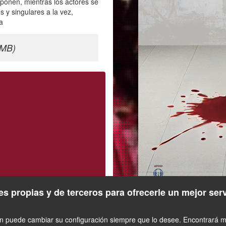
mponen, mientras los actores se
s y singulares a la vez,
a
5MB)
s propias y de terceros para ofrecerle un mejor ser
én puede cambiar su configuración siempre que lo desee. Encontrará má