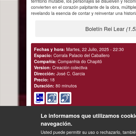
territorio mutable, los personajes se disuelven y reco
convierten en el corazón palpitante de la obra, múltiple
revelando la esencia de contar y reinventar una histori
Boletín Rei Lear
(1.
Fechas y hora:
Martes, 22 Julio, 2025 - 22:30
Espacio:
Corrala Palacio del Caballero
Compañía:
Companhia do Chapitô
Version:
Creación colectiva
Dirección:
José C. Garcia
Precio:
18
Duración:
80 minutos
Entradas
Le informamos que utilizamos cookie
navegación.
Usted puede permitir su uso o rechazarlo, tambi