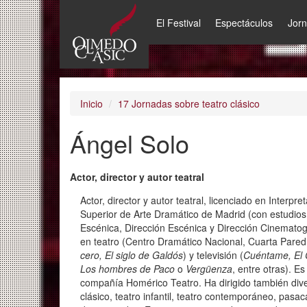
El Festival
Espectáculos
Jor
Pasar
al
contenido
principal
Inicio
17 Jornadas sobre teatro clásico
Ángel Solo
Actor, director y autor teatral
Actor, director y autor teatral, licenciado en Interpr
Superior de Arte Dramático de Madrid (con estudio
Escénica, Dirección Escénica y Dirección Cinematog
en teatro (Centro Dramático Nacional, Cuarta Pared, T
cero, El siglo de Galdós
) y televisión (
Cuéntame, El 
Los hombres de Paco
o
Vergüenza
, entre otras). E
compañía Homérico Teatro. Ha dirigido también dive
clásico, teatro infantil, teatro contemporáneo, pasaca