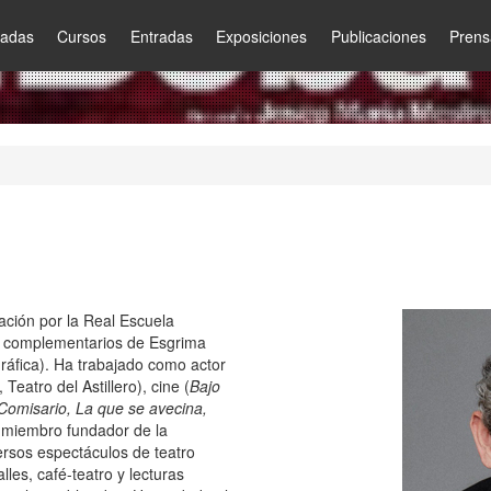
nadas
Cursos
Entradas
Exposiciones
Publicaciones
Prens
etación por la Real Escuela
s complementarios de Esgrima
ráfica). Ha trabajado como actor
eatro del Astillero), cine (
Bajo
Comisario, La que se avecina,
s miembro fundador de la
rsos espectáculos de teatro
lles, café-teatro y lecturas