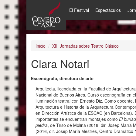
El Festival
Espectáculos
Jor
Pasar
al
contenido
principal
Inicio
XIII Jornadas sobre Teatro Clásico
Clara Notari
Escenógrafa, directora de arte
Arquitecta, licenciada en la Facultad de Arquitectur
Nacional de Buenos Aires. Cursó escenografía en el
iluminación teatral con Ernesto Diz. Como docente, 
Arquitectura e Historia de la Arquitectura Contempo
en Dirección Artística de la ESCAC (en Barcelona). 
importantes se encuentran montajes como
El burla
piedra
, de Tirso de Molina (2018, dir. Josep María
(2016, dir. Josep María Mestres, Centro Dramático 