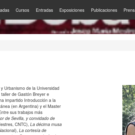
nadas
Cursos
Entradas
Exposiciones
Publicaciones
Prens
a y Urbanismo de la Universidad
 taller de Gastón Breyer e
ha impartido Introducción a la
ránea (en Argentina) y el Master
Entre sus trabajos más
dor de Sevilla, y convidado de
 Mestres, CNTC),
La décima musa
Nacional),
La cortesía de