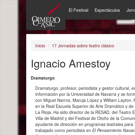
El Festival
Espectáculos
Jor
Pasar
al
contenido
principal
Inicio
17 Jornadas sobre teatro clásico
Ignacio Amestoy
Dramaturgo
Dramaturgo, profesor, periodista y gestor cultural, 
Información por la Universidad de Navarra y se for
con Miguel Narros, Maruja López y William Layton. P
en la Real Escuela Superior de Arte Dramático y de 
La Rioja. Ha sido director de la RESAD, del Teatro E
Villa de Madrid y del Festival de Otoño de la Comun
ayudante de dirección en programas teatrales para 
trabajado como periodista en
El Pensamiento Navar