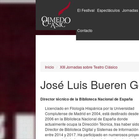
El Festival
Espectáculos
Jornadas
Pasar
al
Contacto
contenido
principal
Inicio
XIII Jornadas sobre Teatro Clásico
José Luis Bueren 
Director técnico de la Biblioteca Nacional de España
Licenciado en Filología Hispánica por la Universidad
Complutense de Madrid en 2004, está destinado desde
2006 en la Biblioteca Nacional de España donde
actualmente ocupa la Dirección Técnica, tras haber sid
Director de Biblioteca Digital y Sistemas de Información
entre 2014 y 2017. Ha participado en numerosos proye