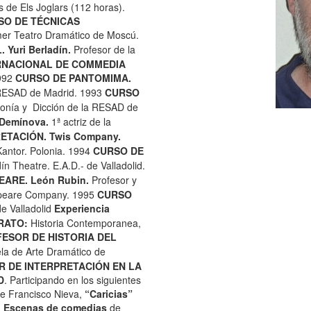
s de Els Joglars (112 horas).
SO DE TÉCNICAS
mer Teatro Dramático de Moscú.
.
Yuri Berladín.
Profesor de la
RNACIONAL DE COMMEDIA
1992
CURSO DE PANTOMIMA.
RESAD de Madrid.
1993
CURSO
fonía y Dicción de la RESAD de
Demínova.
1ª actriz de la
RETACIÓN.
Twis Company.
antor. Polonia.
1994
CURSO DE
ín Theatre. E.A.D.- de Valladolid.
ARE. León Rubin.
Profesor y
espeare Company. 1995
CURSO
e Valladolid
Experiencia
RATO:
Historia Contemporanea,
ESOR DE HISTORIA DEL
la de Arte Dramático de
 DE INTERPRETACIÓN
EN LA
D
. Participando en los siguientes
e Francisco Nieva,
“Caricias”
,
Escenas de comedias
de