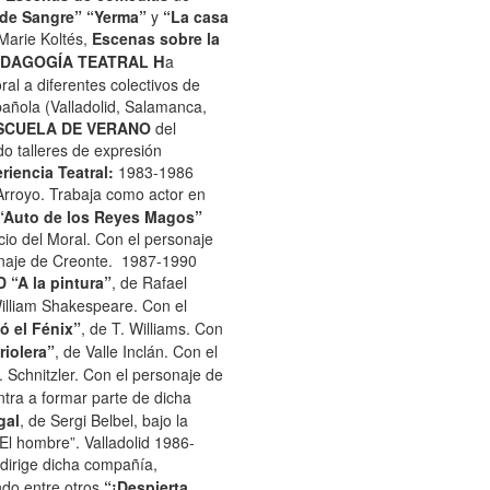
 de Sangre” “Yerma”
y
“La casa
Marie Koltés,
Escenas sobre la
EDAGOGÍA TEATRAL
H
a
ral a diferentes colectivos de
pañola (Valladolid, Salamanca,
ESCUELA DE VERANO
del
do talleres de expresión
riencia Teatral:
1983-1986
 Arroyo. Trabaja como actor en
“Auto de los Reyes Magos”
cio del Moral. Con el personaje
sonaje de Creonte. 1987-1990
D
“A la pintura”
, de Rafael
William Shakespeare. Con el
ó el Fénix”
, de T. Williams. Con
iolera”
, de Valle Inclán. Con el
. Schnitzler. Con el personaje de
ntra a formar parte de dicha
gal
, de Sergi Belbel, bajo la
El hombre”. Valladolid 1986-
dirige dicha compañía,
ndo entre otros
“¡Despierta,