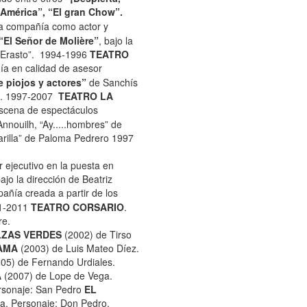
 América”, “El gran Chow”.
a compañía como actor y
“El Señor de Molière”
, bajo la
Erasto”.
1994-1996
TEATRO
a en calidad de asesor
 piojos y actores”
de Sanchís
e. 1997-2007
TEATRO LA
escena de espectáculos
nouilh, “Ay.....hombres” de
marilla” de Paloma Pedrero 1997
 ejecutivo en la puesta en
ajo la dirección de Beatriz
añía creada a partir de los
01-2011
TEATRO CORSARIO
.
re.
LZAS VERDES
(2002) de Tirso
AMA
(2003) de Luis Mateo Díez.
05) de Fernando Urdiales.
A
(2007) de Lope de Vega.
rsonaje: San Pedro
EL
a. Personaje: Don Pedro.