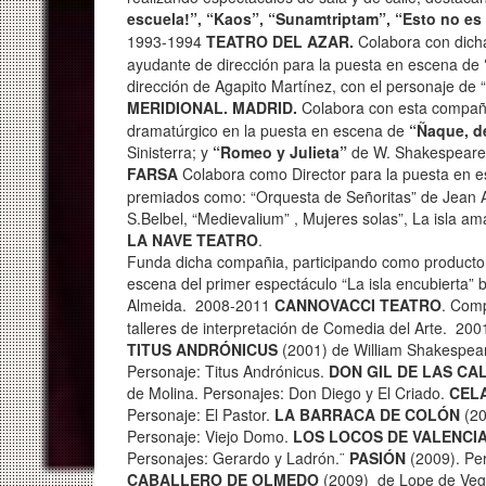
escuela!”, “Kaos”, “Sunamtriptam”, “Esto no es
1993-1994
TEATRO DEL AZAR.
Colabora con dich
ayudante de dirección para la puesta en escena de
dirección de Agapito Martínez, con el personaje de “
MERIDIONAL. MADRID.
Colabora con esta compañí
dramatúrgico en la puesta en escena de
“Ñaque, de
Sinisterra; y
“Romeo y Julieta”
de W. Shakespear
FARSA
Colabora como Director para la puesta en 
premiados como: “Orquesta de Señoritas” de Jean An
S.Belbel, “Medievalium” , Mujeres solas”, La isla a
LA NAVE TEATRO
.
Funda dicha compañia, participando como productor
escena del primer espectáculo “La isla encubierta” b
Almeida. 2008-2011
CANNOVACCI TEATRO
. Comp
talleres de interpretación de Comedia del Arte. 20
TITUS ANDRÓNICUS
(2001) de William Shakespea
Personaje: Titus Andrónicus.
DON GIL DE LAS CA
de Molina. Personajes: Don Diego y El Criado.
CEL
Personaje: El Pastor.
LA BARRACA DE COLÓN
(20
Personaje: Viejo Domo.
LOS LOCOS DE VALENCI
Personajes: Gerardo y Ladrón.¨
PASIÓN
(2009). Pe
CABALLERO DE OLMEDO
(2009) de Lope de Veg