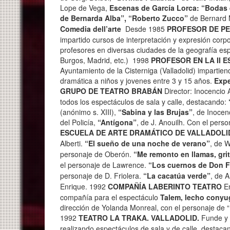
Lope de Vega,
Escenas de García Lorca: “Bodas
de Bernarda Alba”
,
“Roberto Zucco”
de Bernard 
Comedia dell’arte
Desde 1985
PROFESOR DE P
impartido cursos de interpretación y expresión corpo
profesores en diversas ciudades de la geografía es
Burgos, Madrid, etc.) 1998
PROFESOR EN LA II 
Ayuntamiento de la Cisterniga (Valladolid) impartien
dramática a niños y jovenes entre 3 y 15 años.
Expe
GRUPO DE TEATRO BRABÁN
Director: Inocencio
todos los espectáculos de sala y calle, destacando:
(anónimo s. XIII),
“Sabina y las Brujas”
, de Inocen
del Policía,
“Antígona”
, de J. Anouilh. Con el per
ESCUELA DE ARTE DRAMÁTICO DE VALLADOLI
Alberti.
“El sueño de una noche de verano”
, de 
personaje de Oberón.
“Me remonto en llamas, grit
el personaje de Lawrence.
“Los cuernos de Don Fr
personaje de D. Friolera.
“La cacatúa verde”
, de A
Enrique.
1992
COMPAÑÍA LABERINTO TEATRO
E
compañía para el espectáculo
Talem, lecho conyu
dirección de Yolanda Monreal, con el personaje de “
1992
TEATRO LA TRAKA. VALLADOLID.
Funde y 
realizando espectáculos de sala y de calle, destaca