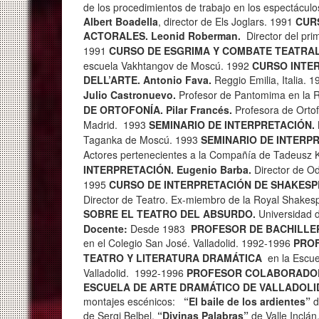
de los procedimientos de trabajo en los espectáculo
Albert Boadella
, director de Els Joglars. 1991
CUR
ACTORALES.
Leonid Roberman.
Director del pri
1991
CURSO DE ESGRIMA Y COMBATE TEATRAL
escuela Vakhtangov de Moscú. 1992
CURSO INTE
DELL’ARTE.
Antonio Fava.
Reggio Emilia, Italia. 
Julio Castronuevo.
Profesor de Pantomima en la 
DE ORTOFONÍA.
Pilar Francés.
Profesora de Orto
Madrid.
1993
SEMINARIO DE INTERPRETACIÓN.
Taganka de Moscú.
1993
SEMINARIO DE INTERP
Actores pertenecientes a la Compañía de Tadeusz K
INTERPRETACIÓN.
Eugenio Barba.
Director de Od
1995
CURSO DE INTERPRETACIÓN DE SHAKESPE
Director de Teatro. Ex-miembro de la Royal Shak
SOBRE EL TEATRO DEL ABSURDO.
Universidad d
Docente:
Desde 1983
PROFESOR DE BACHILLE
en el Colegio San José. Valladolid.
1992-1996
PROF
TEATRO Y
LITERATURA DRAMÁTICA
en la Escue
Valladolid. 1992-1996
PROFESOR COLABORADOR
ESCUELA DE ARTE DRAMÁTICO DE VALLADOLI
montajes escénicos:
“El baile de los ardientes”
d
de Sergi Belbel,
“Divinas Palabras”
de Valle Inclán