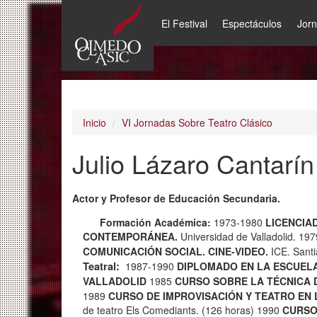
El Festival
Espectáculos
Jor
Pasar
al
contenido
principal
Inicio
VI Jornadas Sobre Teatro Clásico
Julio Lázaro Cantarín
Actor y Profesor de Educación Secundaria.
Formación Académica:
1973-1980
LICENCIA
CONTEMPORÁNEA.
Universidad de Valladolid. 1
COMUNICACIÓN SOCIAL. CINE-VIDEO.
ICE. Sant
Teatral:
1987-1990
DIPLOMADO EN LA ESCUEL
VALLADOLID
1985
CURSO SOBRE LA TÉCNICA 
1989
CURSO DE IMPROVISACIÓN Y TEATRO EN 
de teatro Els Comediants. (126 horas) 1990
CURSO