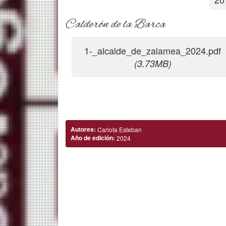
Calderón de la Barca
1-_alcalde_de_zalamea_2024.pdf
(3.73MB)
Autores:
Carlota Esteban
Año de edición:
2024