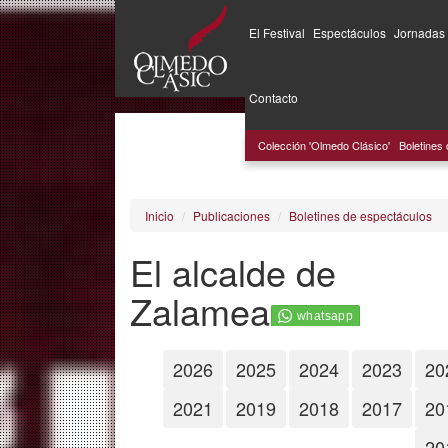
El Festival
Espectáculos
Jornadas
Pasar
al
Contacto
contenido
principal
Colección 'Olmedo Clásico'
Boletines
Inicio
Publicaciones
Boletines de espectáculos
El alcalde de
Zalamea
2026
2025
2024
2023
20
2021
2019
2018
2017
20
20