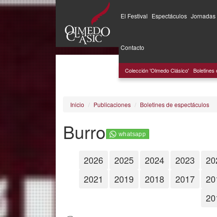
El Festival
Espectáculos
Jornadas
Pasar
al
Contacto
contenido
principal
Colección 'Olmedo Clásico'
Boletines
Inicio
Publicaciones
Boletines de espectáculos
Burro
2026
2025
2024
2023
20
2021
2019
2018
2017
20
20