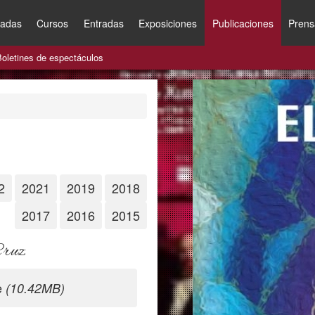
nadas
Cursos
Entradas
Exposiciones
Publicaciones
Prens
Boletines de espectáculos
2
2021
2019
2018
2017
2016
2015
Cruz
fe
(10.42MB)