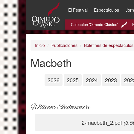
El Festival
Espectáculos
Jor
Pasar
Colección 'Olmedo Clásico'
al
contenido
principal
Inicio
Publicaciones
Boletines de espectáculos
Macbeth
2026
2025
2024
2023
202
William Shakespeare
2-macbeth_2.pdf
(3.