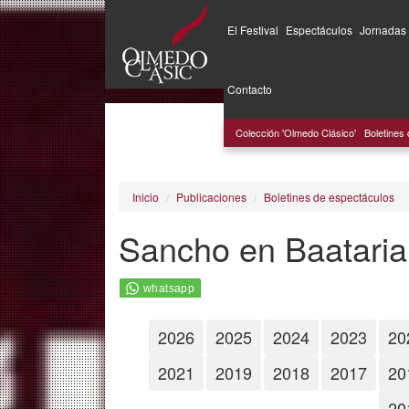
El Festival
Espectáculos
Jornadas
Pasar
al
Contacto
contenido
principal
Colección 'Olmedo Clásico'
Boletines
Inicio
Publicaciones
Boletines de espectáculos
Sancho en Baataria
2026
2025
2024
2023
20
2021
2019
2018
2017
20
20